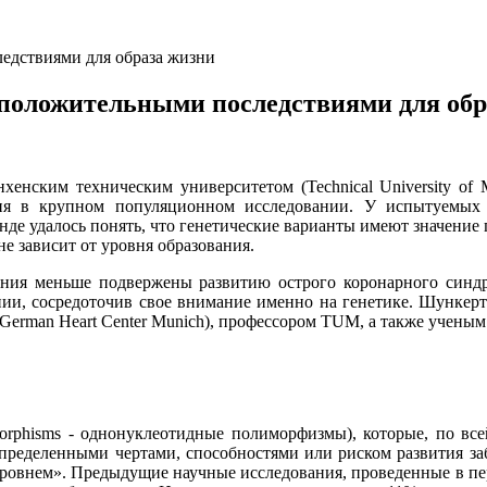
едствиями для образа жизни
положительными последствиями для обр
енским техническим университетом (Technical University of M
ния в крупном популяционном исследовании. У испытуемых 
нде удалось понять, что генетические варианты имеют значение 
не зависит от уровня образования.
ния меньше подвержены развитию острого коронарного синдро
ании, сосредоточив свое внимание именно на генетике. Шунке
German Heart Center Munich), профессором TUM, а также ученым
ymorphisms - однонуклеотидные полиморфизмы), которые, по вс
 определенными чертами, способностями или риском развития за
уровнем». Предыдущие научные исследования, проведенные в пери