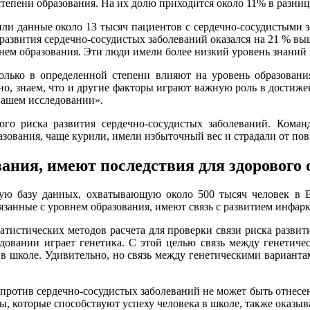
тепени образования. На их долю приходится около 11% в разни
ли данные около 13 тысяч пациентов с сердечно-сосудистыми з
азвития сердечно-сосудистых заболеваний оказался на 21 % выш
внем образования. Эти люди имели более низкий уровень знани
только в определенной степени влияют на уровень образовани
чно, знаем, что и другие факторы играют важную роль в достиже
нашем исследовании».
 риска развития сердечно-сосудистых заболеваний. Команда
азования, чаще курили, имели избыточный вес и страдали от по
ания, имеют последствия для здорового 
ую базу данных, охватывающую около 500 тысяч человек в В
язанные с уровнем образования, имеют связь с развитием инфарк
тистических методов расчета для проверки связи риска развити
едовании играет генетика. С этой целью связь между генетиче
я в школе. Удивительно, но связь между генетическими варианта
ротив сердечно-сосудистых заболеваний не может быть отнесен т
, которые способствуют успеху человека в школе, также оказыв