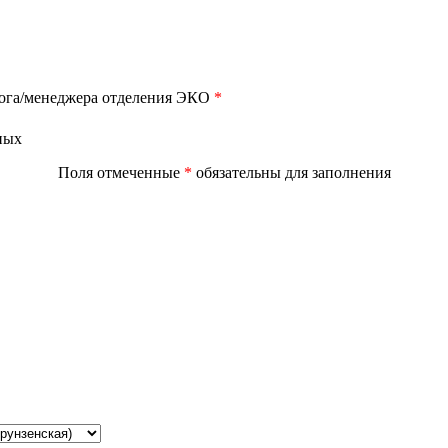
лога/менеджера отделения ЭКО
*
ных
Поля отмеченные
*
обязательны для заполнения