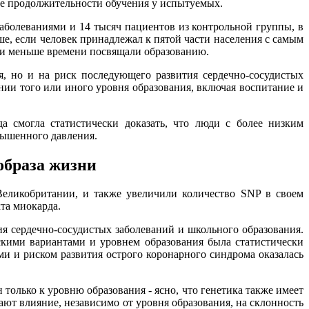
це продолжительности обучения у испытуемых.
аболеваниями и 14 тысяч пациентов из контрольной группы, в
е, если человек принадлежал к пятой части населения с самым
й и меньше времени посвящали образованию.
я, но и на риск последующего развития сердечно-сосудистых
нии того или иного уровня образования, включая воспитание и
 смогла статистически доказать, что люди с более низким
вышенного давления.
образа жизни
еликобритании, и также увеличили количество SNP в своем
та миокарда.
я сердечно-сосудистых заболеваний и школьного образования.
скими вариантами и уровнем образования была статистически
ми и риском развития острого коронарного синдрома оказалась
олько к уровню образования - ясно, что генетика также имеет
ают влияние, независимо от уровня образования, на склонность