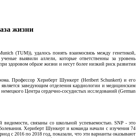
аза жизни
unich (TUM)), удалось понять взаимосвязь между генетикой,
ученые выявили аллели, которые ответственны за уровень
при здоровом образе жизни и несут более низкий риск развития
ма. Профессор Хериберт Шункерт (Heribert Schunkert) и его
рт является заведующим отделения кардиологии и медицинским
 немецкого Центра сердечно-сосудистых исследований (German
ей видимости, связаны со школьной успеваемостью. SNP - это
болевания. Хериберт Шункерт и команда начали с изучения 74
од с 2016 по 2018 год, показали, что эти варианты оказывают