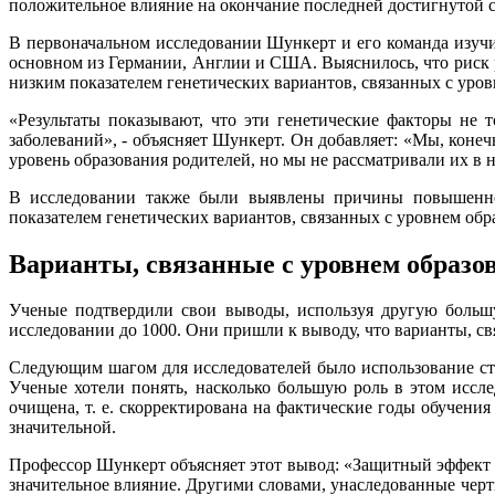
положительное влияние на окончание последней достигнутой с
В первоначальном исследовании Шункерт и его команда изучи
основном из Германии, Англии и США. Выяснилось, что риск р
низким показателем генетических вариантов, связанных с уро
«Результаты показывают, что эти генетические факторы не 
заболеваний», - объясняет Шункерт. Он добавляет: «Мы, коне
уровень образования родителей, но мы не рассматривали их в 
В исследовании также были выявлены причины повышенного
показателем генетических вариантов, связанных с уровнем обр
Варианты, связанные с уровнем образов
Ученые подтвердили свои выводы, используя другую больш
исследовании до 1000. Они пришли к выводу, что варианты, св
Следующим шагом для исследователей было использование ста
Ученые хотели понять, насколько большую роль в этом иссл
очищена, т. е. скорректирована на фактические годы обучени
значительной.
Профессор Шункерт объясняет этот вывод: «Защитный эффект п
значительное влияние. Другими словами, унаследованные черты