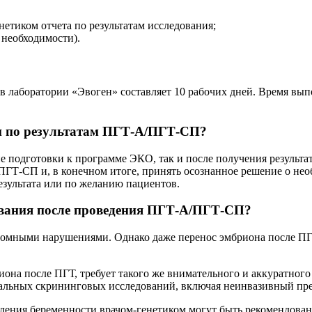
етиком отчета по результатам исследования;
 необходимости).
лаборатории «Эвоген» составляет 10 рабочих дней. Время вып
ли по результатам ПГТ-А/ПГТ-СП?
пе подготовки к программе ЭКО, так и после получения результа
ГТ-СП и, в конечном итоге, принять осознанное решение о нео
езультата или по желанию пациентов.
ования после проведения ПГТ-А/ПГТ-СП?
омными нарушениями. Однако даже перенос эмбриона после ПГТ
она после ПГТ, требует такого же внимательного и аккуратного 
тальных скрининговых исследований, включая неинвазивный пр
ления беременности врачом-генетиком могут быть рекомендован