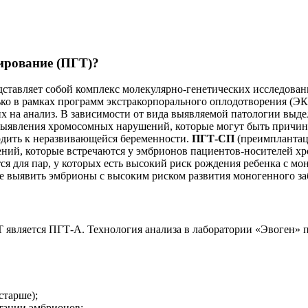
тирование (ПГТ)?
ставляет собой комплекс молекулярно-генетических исследован
о в рамках программ экстракорпорального оплодотворения (ЭКО)
их на анализ. В зависимости от вида выявляемой патологии в
 выявления хромосомных нарушений, которые могут быть причи
одить к неразвивающейся беременности.
ПГТ-СП
(преимплантаци
ний, которые встречаются у эмбрионов пациентов-носителей х
я для пар, у которых есть высокий риск рождения ребенка с мо
ее выявить эмбрионы с высоким риском развития моногенного за
является ПГТ-А. Технология анализа в лаборатории «Эвоген» п
старше);
тации эмбрионов;