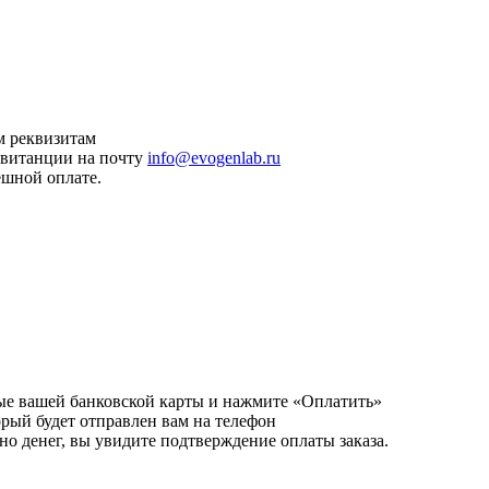
м реквизитам
квитанции на почту
info@evogenlab.ru
ешной оплате.
ые вашей банковской карты и нажмите «Оплатить»
орый будет отправлен вам на телефон
но денег, вы увидите подтверждение оплаты заказа.