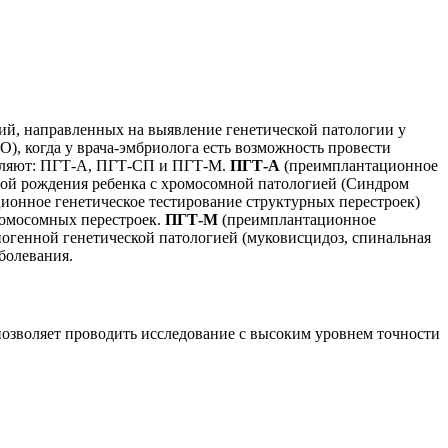
ий, направленных на выявление генетической патологии у
, когда у врача-эмбриолога есть возможность провести
ыделяют: ПГТ-А, ПГТ-СП и ПГТ-М.
ПГТ-А
(преимплантационное
ной рождения ребенка с хромосомной патологией (Синдром
онное генетическое тестирование структурных перестроек)
ромосомных перестроек.
ПГТ-М
(преимплантационное
ногенной генетической патологией (муковисцидоз, спинальная
болевания.
озволяет проводить исследование с высоким уровнем точности