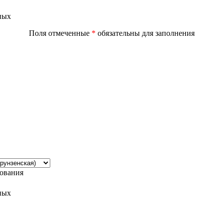
ных
Поля отмеченные
*
обязательны для заполнения
дования
ных