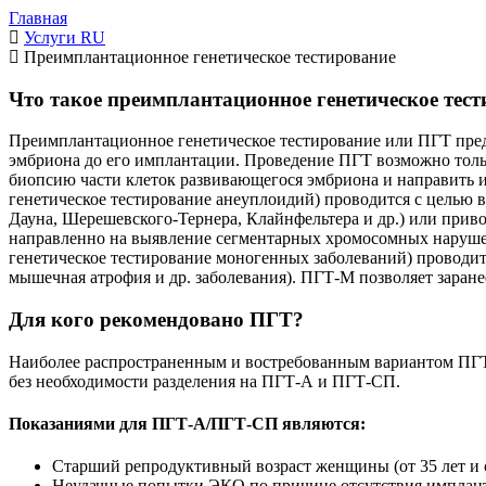
Главная
Услуги RU
Преимплантационное генетическое тестирование
Что такое преимплантационное генетическое тес
Преимплантационное генетическое тестирование или ПГТ пред
эмбриона до его имплантации. Проведение ПГТ возможно тольк
биопсию части клеток развивающегося эмбриона и направить 
генетическое тестирование анеуплоидий) проводится с целью
Дауна, Шерешевского-Тернера, Клайнфельтера и др.) или прив
направленно на выявление сегментарных хромосомных наруше
генетическое тестирование моногенных заболеваний) проводитс
мышечная атрофия и др. заболевания). ПГТ-М позволяет заран
Для кого рекомендовано ПГТ?
Наиболее распространенным и востребованным вариантом ПГТ 
без необходимости разделения на ПГТ-А и ПГТ-СП.
Показаниями для ПГТ-А/ПГТ-СП являются:
Старший репродуктивный возраст женщины (от 35 лет и 
Неудачные попытки ЭКО по причине отсутствия имплан