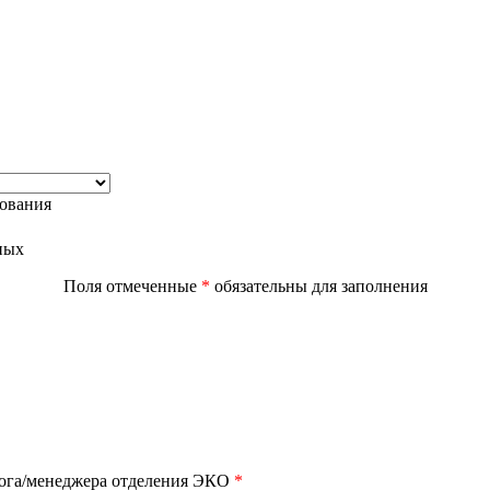
дования
ных
Поля отмеченные
*
обязательны для заполнения
лога/менеджера отделения ЭКО
*