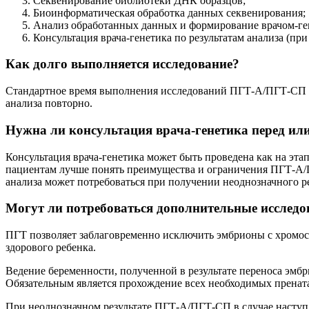
Секвенирование библиотеки ДНК образцов;
Биоинформатическая обработка данных секвенирования;
Анализ обработанных данных и формирование врачом-ген
Консультация врача-генетика по результатам анализа (при
Как долго выполняется исследование?
Стандартное время выполнения исследований ПГТ-А/ПГТ-СП в 
анализа повторно.
Нужна ли консультация врача-генетика перед и
Консультация врача-генетика может быть проведена как на эта
пациентам лучше понять преимущества и ограничения ПГТ-А/П
анализа может потребоваться при получении неоднозначного р
Могут ли потребоваться дополнительные исслед
ПГТ позволяет заблаговременно исключить эмбрионы с хромос
здорового ребенка.
Ведение беременности, полученной в результате переноса эмбри
Обязательным является прохождение всех необходимых прена
При неоднозначном результате ПГТ-А/ПГТ-СП в случае наступ