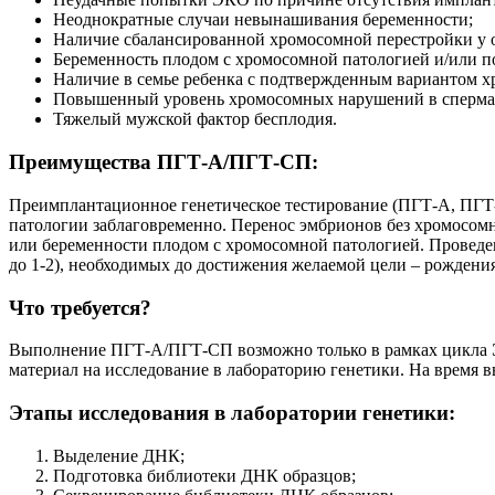
Неоднократные случаи невынашивания беременности;
Наличие сбалансированной хромосомной перестройки у о
Беременность плодом с хромосомной патологией и/или п
Наличие в семье ребенка с подтвержденным вариантом х
Повышенный уровень хромосомных нарушений в сперма
Тяжелый мужской фактор бесплодия.
Преимущества ПГТ-А/ПГТ-СП:
Преимплантационное генетическое тестирование (ПГТ-А, ПГТ
патологии заблаговременно. Перенос эмбрионов без хромосом
или беременности плодом с хромосомной патологией. Провед
до 1-2), необходимых до достижения желаемой цели – рождения
Что требуется?
Выполнение ПГТ-А/ПГТ-СП возможно только в рамках цикла Э
материал на исследование в лабораторию генетики. На время 
Этапы исследования в лаборатории генетики:
Выделение ДНК;
Подготовка библиотеки ДНК образцов;