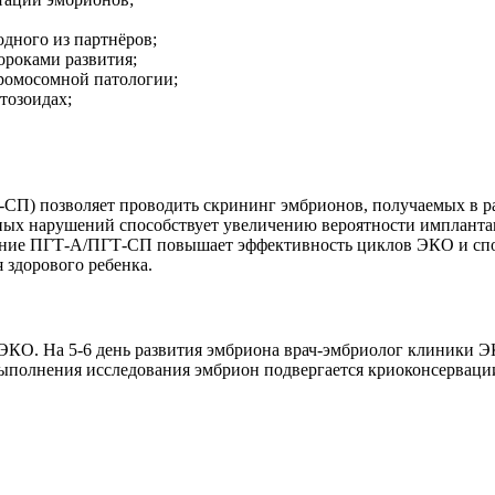
дного из партнёров;
ороками развития;
ромосомной патологии;
тозоидах;
-СП) позволяет проводить скрининг эмбрионов, получаемых в 
ных нарушений способствует увеличению вероятности импланта
ение ПГТ-А/ПГТ-СП повышает эффективность циклов ЭКО и спос
 здорового ребенка.
КО. На 5-6 день развития эмбриона врач-эмбриолог клиники Э
выполнения исследования эмбрион подвергается криоконсерваци