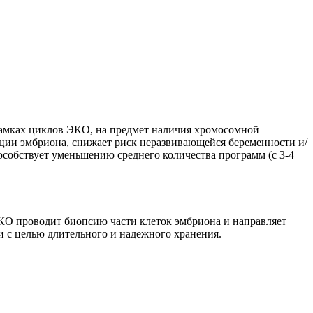
рамках циклов ЭКО, на предмет наличия хромосомной
ции эмбриона, снижает риск неразвивающейся беременности и/
обствует уменьшению среднего количества программ (с 3-4
КО проводит биопсию части клеток эмбриона и направляет
и с целью длительного и надежного хранения.