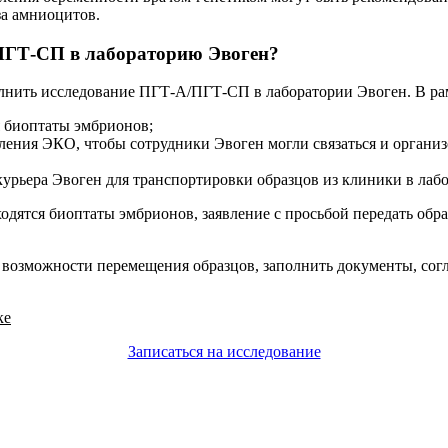
а амниоцитов.
ПГТ-СП в лабораторию Эвоген?
олнить исследование ПГТ-А/ПГТ-СП в лаборатории Эвоген. В рам
я биоптаты эмбрионов;
ления ЭКО, чтобы сотрудники Эвоген могли связаться и органи
урьера Эвоген для транспортировки образцов из клиники в лаб
аходятся биоптаты эмбрионов, заявление с просьбой передать о
возможности перемещения образцов, заполнить документы, согла
ке
Записаться на исследование