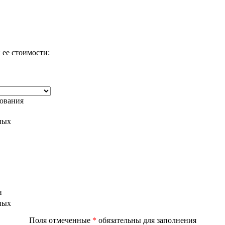
 ее стоимости:
дования
ных
и
ных
Поля отмеченные
*
обязательны для заполнения