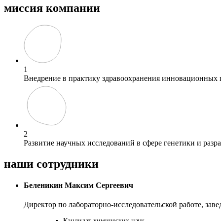
миссия компании
1
Внедрение в практику здравоохранения инновационных г
2
Развитие научных исследований в сфере генетики и разр
наши сотрудники
Бeлeникин Мaкcим Cepгeeвич
Директор по лабораторно-исследовательской работе, за
Кандидат химических наук.