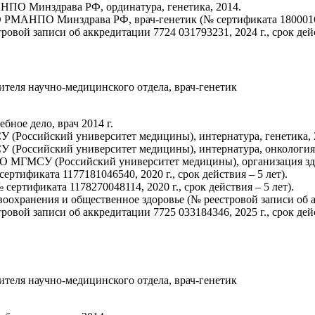
О Минздрава РФ, ординатура, генетика, 2014.
МАНПО Минздрава РФ, врач-генетик (№ сертификата 1800016894
овой записи об аккредитации 7724 031793231, 2024 г., срок дейс
ителя научно-медицинского отдела, врач-генетик
ное дело, врач 2014 г.
Российский университет медицины), интернатура, генетика, 2
Российский университет медицины), интернатура, онкология, 
 МГМСУ (Российский университет медицины), организация здра
ртификата 1177181046540, 2020 г., срок действия – 5 лет).
ертификата 1178270048114, 2020 г., срок действия – 5 лет).
оохранения и общественное здоровье (№ реестровой записи об акк
овой записи об аккредитации 7725 033184346, 2025 г., срок дейс
ителя научно-медицинского отдела, врач-генетик