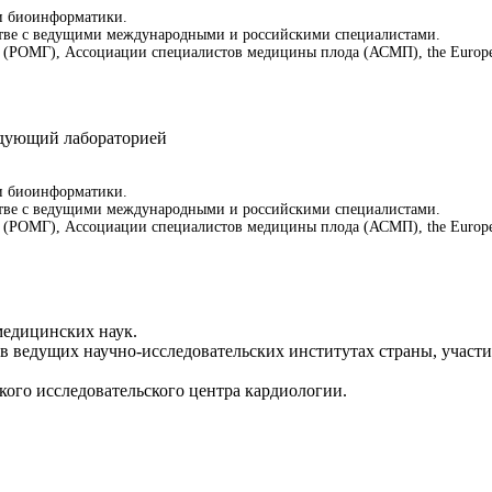
 и биоинформатики.
стве с ведущими международными и российскими специалистами.
 (РОМГ), Ассоциации специалистов медицины плода (АСМП), the Europea
ведующий лабораторией
 и биоинформатики.
стве с ведущими международными и российскими специалистами.
 (РОМГ), Ассоциации специалистов медицины плода (АСМП), the Europea
медицинских наук.
а в ведущих научно-исследовательских институтах страны, учас
ого исследовательского центра кардиологии.