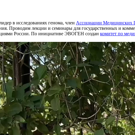
лидер в исследованиях генома, член
Ассоциации Медицинских Г
ания. Проводим лекции и семинары для государственных и комм
ациями России. По инициативе ЭВОГЕН создан
комитет по меди