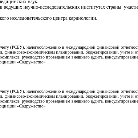
медицинских наук.
а в ведущих научно-исследовательских институтах страны, учас
ого исследовательского центра кардиологии.
у учету (РСБУ), налогообложению и международной финансовой отчетно
ии, финансово-экономическом планировании, бюджетировании, учете и о
комплексе, руководство проведением внешнего аудита, консультирование
социации «Содружество»
у учету (РСБУ), налогообложению и международной финансовой отчетно
ии, финансово-экономическом планировании, бюджетировании, учете и о
комплексе, руководство проведением внешнего аудита, консультирование
социации «Содружество»