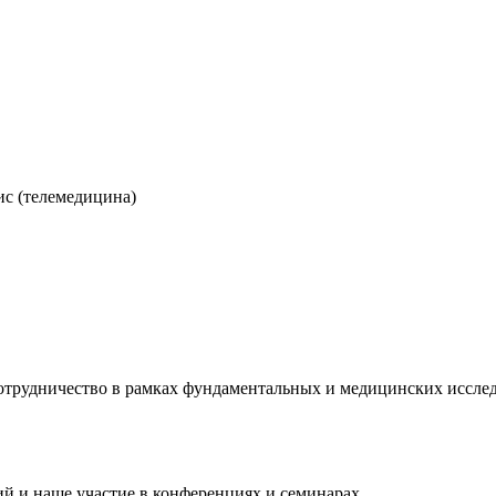
с (телемедицина)
отрудничество в рамках фундаментальных и медицинских иссле
й и наше участие в конференциях и семинарах