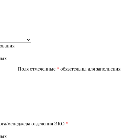
дования
ных
Поля отмеченные
*
обязательны для заполнения
лога/менеджера отделения ЭКО
*
ных