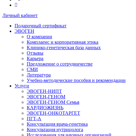
Личный кабинет
Подарочный сертификат
ЭВОГЕН
О компании
Комплаенс и корпоративная этика
Клинико-генетическая база данных
Отзывы
Карьера
Предложение о сотрудничестве
СМИ
Литература
Учебно-методические пособия и рекомендации
Услуги
ЭВОГЕН-НИПТ
ЭВОГЕН-ГЕНОМ
ЭВОГЕН-ГЕНОМ Семья
КАРДИОЖИЗНЬ
ЭВОГЕН-ОНКОТАРГЕТ
ПГТ-А
Консультация врача-генетика
Консультация нутрицолога
Исследования для научных организаций