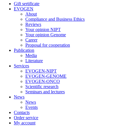
Gift sertificate
EVOGEN
About
Compliance and Business Ethics
Reviews
Your opinion NIPT
Your opinion Genome
Career
Proposal for cooperation
Publication
Media
Literature
Services
EVOGEN-NIPT
EVOGEN-GENOME
EVOGEN-ONCO
Scientific research
Seminars and lectures
News
News
Events
Contacts
Order service
My account