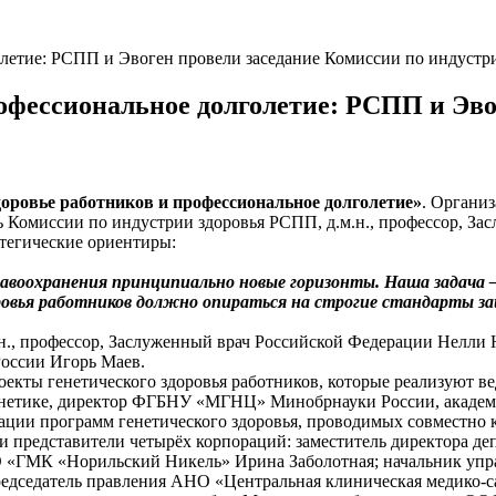
олетие: РСПП и Эвоген провели заседание Комиссии по индустр
рофессиональное долголетие: РСПП и Эво
доровье работников и профессиональное долголетие»
. Органи
ь Комиссии по индустрии здоровья РСПП, д.м.н., профессор, За
тегические ориентиры:
воохранения принципиально новые горизонты. Наша задача — 
оровья работников должно опираться на строгие стандарты з
., профессор, Заслуженный врач Российской Федерации Нелли Н
оссии Игорь Маев.
оекты генетического здоровья работников, которые реализуют 
нетике, директор ФГБНУ «МГНЦ» Минобрнауки России, академик
ации программ генетического здоровья, проводимых совместно 
 представители четырёх корпораций: заместитель директора де
 «ГМК «Норильский Никель» Ирина Заболотная; начальник упр
едседатель правления АНО «Центральная клиническая медико-с