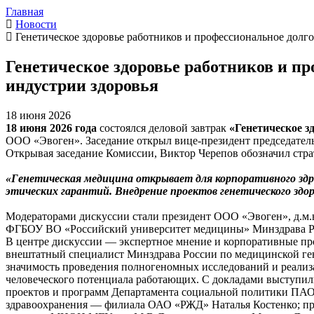
Главная
Новости
Генетическое здоровье работников и профессиональное долг
Генетическое здоровье работников и п
индустрии здоровья
18 июня 2026
18 июня 2026 года
состоялся деловой завтрак
«Генетическое з
ООО «Эвоген». Заседание открыл вице-президент председател
Открывая заседание Комиссии, Виктор Черепов обозначил стра
«Генетическая медицина открывает для корпоративного здра
этических гарантий. Внедрение проектов генетического зд
Модераторами дискуссии стали президент ООО «Эвоген», д.м.н
ФГБОУ ВО «Российский университет медицины» Минздрава Р
В центре дискуссии — экспертное мнение и корпоративные пр
внештатный специалист Минздрава России по медицинской ге
значимость проведения полногеномных исследований и реализ
человеческого потенциала работающих. С докладами выступили
проектов и программ Департамента социальной политики ПАО
здравоохранения — филиала ОАО «РЖД» Наталья Костенко; пр