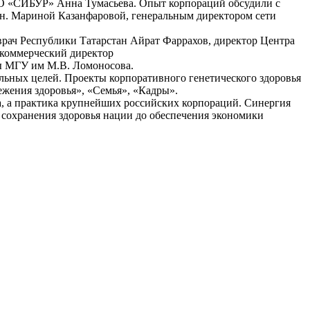
О «СИБУР» Анна Тумасьева. Опыт корпораций обсудили с
н. Мариной Казанфаровой, генеральным директором сети
 врач Республики Татарстан Айрат Фаррахов, директор Центра
 коммерческий директор
ы МГУ им М.В. Ломоносова.
льных целей. Проекты корпоративного генетического здоровья
жения здоровья», «Семья», «Кадры».
а, а практика крупнейших российских корпораций. Синергия
 сохранения здоровья нации до обеспечения экономики