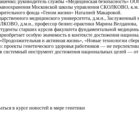
шенко; руководитель службы «Медицинская безопасность» ОО
дравоохранения Московской школы управления СКОЛКОВО, к.м.
рительного фонда «Геном жизни» Наталией Макаровой.
ударственного медицинского университета, д.м.н., Заслуженный
ЛКОВО, д.м.н., профессор бизнес-практики Марина Велданова,
туденты старших курсов факультета фундаментальной медицин
риобретает особую значимость в контексте достижения национа
«Продолжительная и активная жизнь», «Новые технологии сбере
: проекты генетического здоровья работников — не перспектив
ы в системный инструмент достижения национальных целей — от
ться в курсе новостей в мире генетики