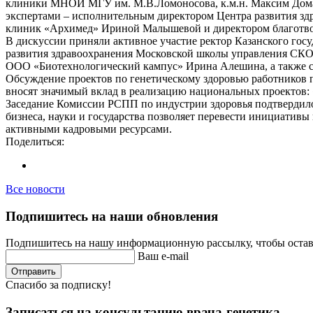
клиники МНОИ МГУ им. М.В.Ломоносова, к.м.н. Максим Дома
экспертами – исполнительным директором Центра развития з
клиник «Архимед» Ириной Малышевой и директором благотво
В дискуссии приняли активное участие ректор Казанского гос
развития здравоохранения Московской школы управления СКО
ООО «Биотехнологический кампус» Ирина Алешина, а также с
Обсуждение проектов по генетическому здоровью работников п
вносят значимый вклад в реализацию национальных проектов: 
Заседание Комиссии РСПП по индустрии здоровья подтвердило
бизнеса, науки и государства позволяет перевести инициатив
активными кадровыми ресурсами.
Поделиться:
Все новости
Подпишитесь на наши обновления
Подпишитесь на нашу информационную рассылку, чтобы остава
Ваш e-mail
Отправить
Спасибо за подписку!
Записаться на консультацию врача-генетика