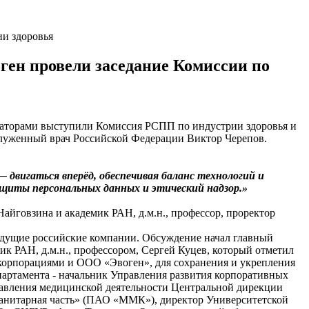
ии здоровья
ген провели заседание Комиссии по
заторами выступили Комиссия РСПП по индустрии здоровья и
служенный врач Российской Федерации Виктор Черепов.
двигаться вперёд, обеспечивая баланс технологий и
ащиты персональных данных и этический надзор.»
айговзина и академик РАН, д.м.н., профессор, проректор
ведущие российские компании. Обсуждение начал главный
 РАН, д.м.н., профессором, Сергей Куцев, который отметил
корпорациями и ООО «Эвоген», для сохранения и укрепления
партамента - начальник Управления развития корпоративных
авления медицинской деятельности Центральной дирекции
анитарная часть» (ПАО «ММК»), директор Университетской