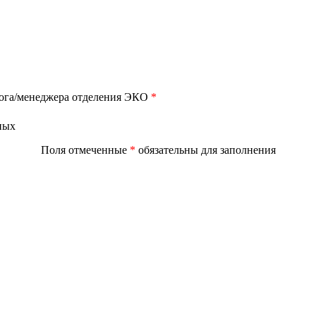
лога/менеджера отделения ЭКО
*
ных
Поля отмеченные
*
обязательны для заполнения