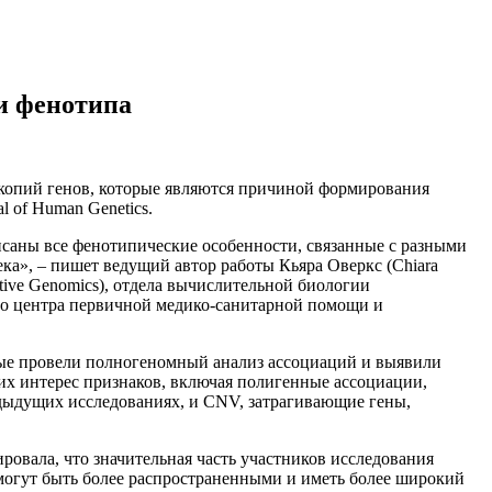
и фенотипа
а копий генов, которые являются причиной формирования
 of Human Genetics.
исаны все фенотипические особенности, связанные с разными
ка», – пишет ведущий автор работы Кьяра Оверкс (Chiara
rative Genomics), отдела вычислительной биологии
ского центра первичной медико-санитарной помощи и
ные провели полногеномный анализ ассоциаций и выявили
их интерес признаков, включая полигенные ассоциации,
ыдущих исследованиях, и CNV, затрагивающие гены,
овала, что значительная часть участников исследования
могут быть более распространенными и иметь более широкий