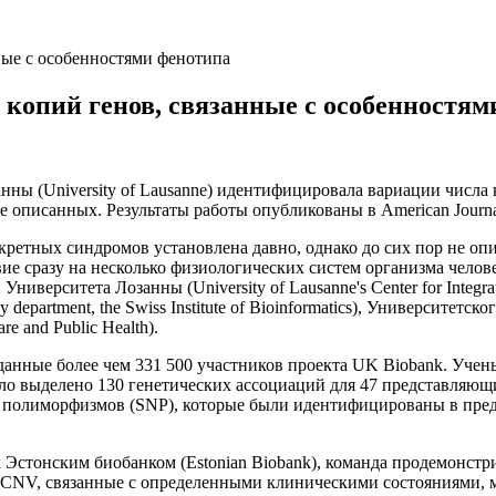
ные с особенностями фенотипа
 копий генов, связанные с особенностям
анны (University of Lausanne) идентифицировала вариации числ
 описанных. Результаты работы опубликованы в American Journal
ретных синдромов установлена давно, однако до сих пор не оп
е сразу на несколько физиологических систем организма челове
ниверситета Лозанны (University of Lausanne's Center for Integ
department, the Swiss Institute of Bioinformatics), Университет
e and Public Health).
данные более чем 331 500 участников проекта UK Biobank. Уче
ло выделено 130 генетических ассоциаций для 47 представляющ
полиморфизмов (SNP), которые были идентифицированы в пред
стонским биобанком (Estonian Biobank), команда продемонстрир
 CNV, связанные с определенными клиническими состояниями, 