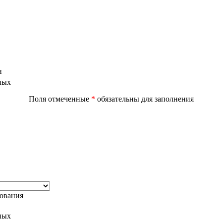
и
ных
Поля отмеченные
*
обязательны для заполнения
дования
ных