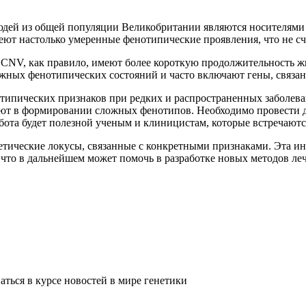
 людей из общей популяции Великобритании являются носителям
ют настолько умеренные фенотипические проявления, что не сч
х CNV, как правило, имеют более короткую продолжительность ж
жных фенотипических состояний и часто включают гены, связа
ипических признаков при редких и распространенных заболева
вуют в формировании сложных фенотипов. Необходимо провести 
ота будет полезной ученым и клиницистам, которые встречаютс
етические локусы, связанные с конкретными признаками. Эта 
то в дальнейшем может помочь в разработке новых методов леч
ться в курсе новостей в мире генетики