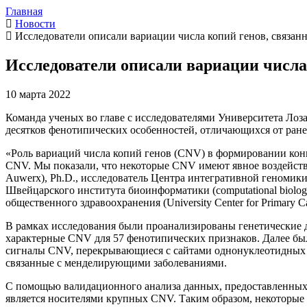
Главная
Новости
Исследователи описали вариации числа копий генов, связан
Исследователи описали вариации числа
10 марта 2022
Команда ученых во главе с исследователями Университета Лоз
десятков фенотипических особенностей, отличающихся от ранее
«Роль вариаций числа копий генов (CNV) в формировании конк
CNV. Мы показали, что некоторые CNV имеют явное воздействи
Auwerx), Ph.D., исследователь Центра интегративной геномики У
Швейцарского института биоинформатики (computational biology 
общественного здравоохранения (University Center for Primary Car
В рамках исследования были проанализированы генетические 
характерные CNV для 57 фенотипических признаков. Далее бы
сигналы CNV, перекрывающиеся с сайтами однонуклеотидных 
связанные с менделирующими заболеваниями.
С помощью валидационного анализа данных, предоставленных Э
является носителями крупных CNV. Таким образом, некоторые