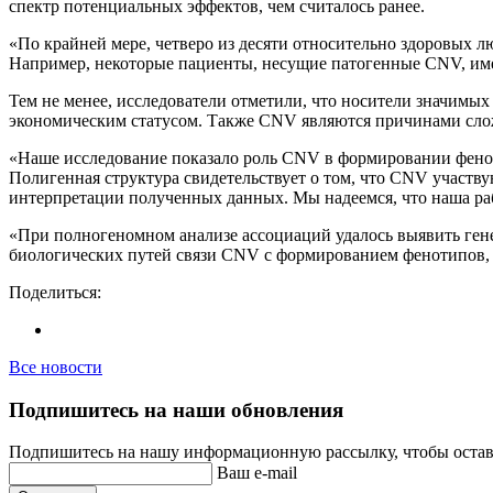
спектр потенциальных эффектов, чем считалось ранее.
«По крайней мере, четверо из десяти относительно здоровых
Например, некоторые пациенты, несущие патогенные CNV, име
Тем не менее, исследователи отметили, что носители значимы
экономическим статусом. Также CNV являются причинами сло
«Наше исследование показало роль CNV в формировании фенот
Полигенная структура свидетельствует о том, что CNV участ
интерпретации полученных данных. Мы надеемся, что наша раб
«При полногеномном анализе ассоциаций удалось выявить ген
биологических путей связи CNV с формированием фенотипов, ч
Поделиться:
Все новости
Подпишитесь на наши обновления
Подпишитесь на нашу информационную рассылку, чтобы остава
Ваш e-mail