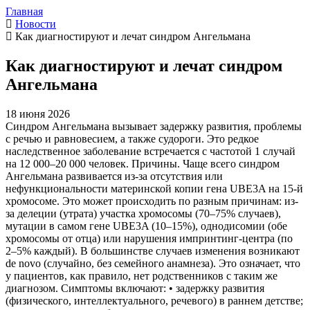
Главная
Новости
Как диагностируют и лечат синдром Ангельмана
Как диагностируют и лечат синдром
Ангельмана
18 июня 2026
Синдром Ангельмана вызывает задержку развития, проблемы
с речью и равновесием, а также судороги. Это редкое
наследственное заболевание встречается с частотой 1 случай
на 12 000–20 000 человек. Причины. Чаще всего синдром
Ангельмана развивается из-за отсутствия или
нефункциональности материнской копии гена UBE3A на 15-й
хромосоме. Это может происходить по разным причинам: из-
за делеции (утрата) участка хромосомы (70–75% случаев),
мутации в самом гене UBE3A (10–15%), однодисомии (обе
хромосомы от отца) или нарушения импринтинг-центра (по
2–5% каждый). В большинстве случаев изменения возникают
de novo (случайно, без семейного анамнеза). Это означает, что
у пациентов, как правило, нет родственников с таким же
диагнозом. Симптомы включают: • задержку развития
(физического, интеллектуального, речевого) в раннем детстве;