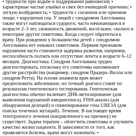
• трудности при ходьбе и поддержании равновесия; •
характерные частые улыбки и смех без очевидной причины; •
легкую возбудимость; • трудности с сосанием или приемом
пищи; • нарушения сна. У людей с синдромом Ангельмана
также могут наблюдаться судороги, часто начинающиеся в
возрасте 2–3 лет, скованность движений, косоглазие, сколиоз и
некоторые другие симптомы. Когда следует обратиться к
врачу. При рождении у большинства детей с синдромом
Ангельмана нет никаких симптомов. Первым признаком
нарушения часто становится задержка развития, например,
неспособность ползать или отсутствие лепета в возрасте 6–12
месяцев. Диагностика. Синдром Ангельмана трудно
диагностировать, поскольку его симптомы напоминают
другие расстройства (например, синдром Прадера–Вилли или
синдром Ретта). На основе анамнеза врач может
предположить заболевание, но точный диагноз ставят по
результатам генетического тестирования. Генетическая
диагностика обычно включает ДНК-метилирование (для
выявления нарушений импринтинга), FISH-анализ (для
обнаружения делеций) и секвенирование гена UBE3A (для
поиска точечных мутаций). Лечение. В настоящее время
этиотропного лечения (направленного на причину) не
существует. Задача терапии – облегчить симптомы и улучшить
качество жизни пациента. В зависимости от того, как
проявляется болезнь, врачи могут назначить: •