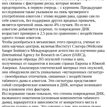
них связаны с факторами риска, которые можно
предотвратить, в первую очередь – с курением. Предыдущие
исследования также указывали на связь чрезмерного
употребления алкоголя с этими видами рака, однако сам по
себе алкоголь, без поддержки других вредных привычек,
является причиной лишь около 4% случаев. Но если к
алкоголю добавляется курение, то повреждение ДНК
возрастает примерно в 2,5 раза по сравнению с воздействием
одного только алкоголя.
Чтобы разобраться в механизмах этого процесса, ученые из
пяти научных центров, включая Институт Сэнгера (Wellcome
Sanger Institute) и Международное агентство по изучению рака
(International Agency for Research on Cancer (IARC)),
исследовали образцы 265 опухолей головы и шеи,
полученных от пациентов в восьми странах Европы и Южной
Америки. Анализируя генетический материал этих опухолей,
они обнаружили шесть уникальных «мутационных сигнатур»
– своеобразных отпечатков, связанных с воздействием
табачного дыма и алкоголя. Эти сигнатуры представляют
собой специфические изменения в ДНК, которые возникают
под влиянием этих факторов.
Исследование также показало, что степень повреждения ДНК,
вызванного никотином (основным компонентом табачного
дыма), варьируется в зависимости от конкретного места в
области головы и шеи. Это говорит о том, что разные ткани