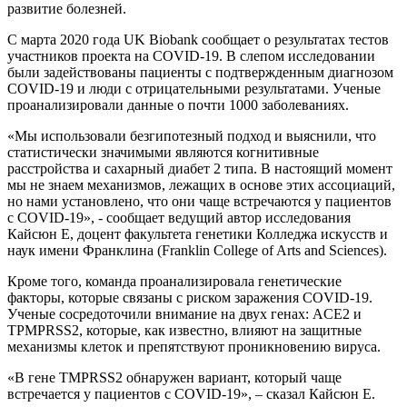
развитие болезней.
С марта 2020 года UK Biobank сообщает о результатах тестов
участников проекта на COVID-19. В слепом исследовании
были задействованы пациенты с подтвержденным диагнозом
COVID-19 и люди с отрицательными результатами. Ученые
проанализировали данные о почти 1000 заболеваниях.
«Мы использовали безгипотезный подход и выяснили, что
статистически значимыми являются когнитивные
расстройства и сахарный диабет 2 типа. В настоящий момент
мы не знаем механизмов, лежащих в основе этих ассоциаций,
но нами установлено, что они чаще встречаются у пациентов
с COVID-19», - сообщает ведущий автор исследования
Кайсюн Е, доцент факультета генетики Колледжа искусств и
наук имени Франклина (Franklin College of Arts and Sciences).
Кроме того, команда проанализировала генетические
факторы, которые связаны с риском заражения COVID-19.
Ученые сосредоточили внимание на двух генах: ACE2 и
TPMPRSS2, которые, как известно, влияют на защитные
механизмы клеток и препятствуют проникновению вируса.
«В гене TMPRSS2 обнаружен вариант, который чаще
встречается у пациентов с COVID-19», – сказал Кайсюн Е.