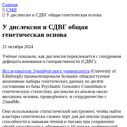
Главная
СМИ
У дислексии и СДВГ общая генетическая основа
У дислексии и СДВГ общая
генетическая основа
21 октября 2024
Учёные показали, как дислексия перекликается с синдромом
дефицита внимания и гиперактивности (СДВГ).
Исследователи Эдинбургского университета
(University of
Edinburgh) проанализировали большие общедоступные
анонимные наборы генетических данных по десяти
состояниям из базы Psychiatric Genomics Consortium и
генетическую статистику дислексии из анализа около
миллиона человек, проведённого в сотрудничестве с
23andMe.
Они использовали статистический инструмент, чтобы найти
кластеры генетически схожих черт для дислексии (нарушение
способности к навыкам чтения и письма при сохранении
общей способности к обучению) и 10 других особенностей