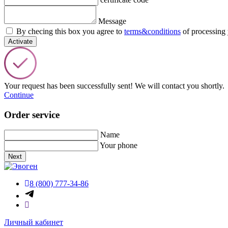
Message
By checing this box you agree to
terms&conditions
of processing 
Activate
Your request has been successfully sent! We will contact you shortly.
Continue
Order service
Name
Your phone
Next
8 (800) 777-34-86
Личный кабинет