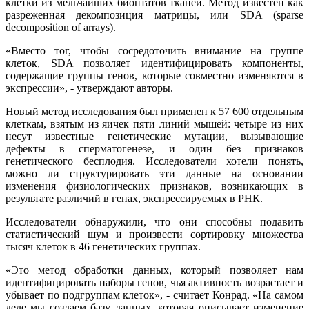
клетки из мельчайших биоптатов тканей. Метод известен как
разреженная декомпозиция матрицы, или SDA (sparse
decomposition of arrays).
«Вместо тог, чтобы сосредоточить внимание на группе
клеток, SDA позволяет идентифицировать компоненты,
содержащие группы генов, которые совместно изменяются в
экспрессии», - утверждают авторы.
Новый метод исследования был применен к 57 600 отдельным
клеткам, взятым из яичек пяти линий мышей: четыре из них
несут известные генетические мутации, вызывающие
дефекты в сперматогенезе, и один без признаков
генетического бесплодия. Исследователи хотели понять,
можно ли структурировать эти данные на основании
изменения физиологических признаков, возникающих в
результате различий в генах, экспрессируемых в РНК.
Исследователи обнаружили, что они способны подавить
статистический шум и произвести сортировку множества
тысяч клеток в 46 генетических группах.
«Это метод обработки данных, который позволяет нам
идентифицировать наборы генов, чья активность возрастает и
убывает по подгруппам клеток», - считает Конрад. «На самом
деле мы создаем базу данных, которая описывает изменение