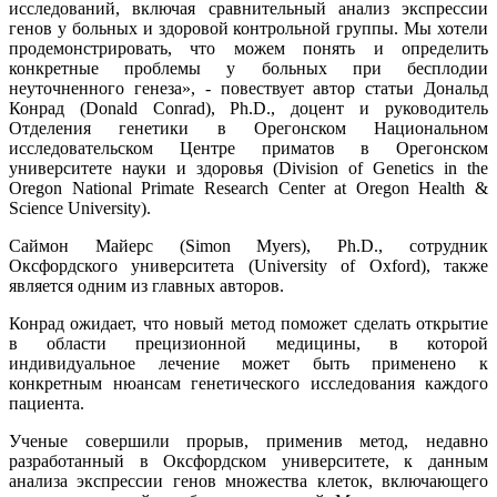
исследований, включая сравнительный анализ экспрессии
генов у больных и здоровой контрольной группы. Мы хотели
продемонстрировать, что можем понять и определить
конкретные проблемы у больных при бесплодии
неуточненного генеза», - повествует автор статьи Дональд
Конрад (Donald Conrad), Ph.D., доцент и руководитель
Отделения генетики в Орегонском Национальном
исследовательском Центре приматов в Орегонском
университете науки и здоровья (Division of Genetics in the
Oregon National Primate Research Center at Oregon Health &
Science University).
Саймон Майерс (Simon Myers), Ph.D., сотрудник
Оксфордского университета (University of Oxford), также
является одним из главных авторов.
Конрад ожидает, что новый метод поможет сделать открытие
в области прецизионной медицины, в которой
индивидуальное лечение может быть применено к
конкретным нюансам генетического исследования каждого
пациента.
Ученые совершили прорыв, применив метод, недавно
разработанный в Оксфордском университете, к данным
анализа экспрессии генов множества клеток, включающего