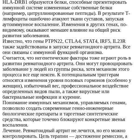
HLA-DRB1 образуются белки, способные презентировать
иммунной системе измененные собственные белки
(например, цитруллинированные пептиды). В результате Т-
лимфоциты ошибочно атакуют ткани суставов, запуская
аутоиммунное воспаление. Изменения в других генах, по-
видимому, оказывают меньшее влияние на общий риск
развития заболевания.
Известно, что гены PTPN22, CTLA4, STAT4, IRF5, IL23R
также задействованы в запуске ревматоидного артрита. Все
они связаны с иммунной функцией организма.
Считается, что негенетические факторы тоже играют роль в
развитии ревматоидного артрита. Они могут провоцировать
заболевание у людей из группы риска, хотя механизм этого
процесса все еще неясен. К потенциальным триггерам
относятся изменения уровня половых гормонов (особенно у
женщин), избыточный вес, профессиональное воздействие
определенных видов пыли, а также вирусные или
бактериальные инфекции и курение.
Понимание иммунных механизмов, управляемых генами,
позволило создать современные генно-инженерные
биологические препараты и таргетные синтетические
средства, которые точечно блокируют конкретные звенья
воспаления.
Лечение. Ревматоидный артрит не лечится, но его можно
контролировать. Цель терапии — достижение ремиссии, а