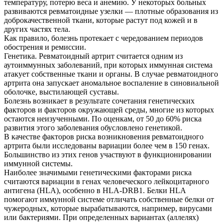
температуру, потерю веса и анемию. У некоторых больных
развиваются ревматоидные узелки — плотные образования из
доброкачественной ткани, которые растут под кожей и в
других частях тела.
Как правило, болезнь протекает с чередованием периодов
обострения и ремиссии.
Генетика. Ревматоидный артрит считается одним из
аутоиммунных заболеваний, при которых иммунная система
атакует собственные ткани и органы. В случае ревматоидного
артрита она запускает аномальное воспаление в синовиальной
оболочке, выстилающей суставы.
Болезнь возникает в результате сочетания генетических
факторов и факторов окружающей среды, многие из которых
остаются неизученными. По оценкам, от 50 до 60% риска
развития этого заболевания обусловлено генетикой.
В качестве факторов риска возникновения ревматоидного
артрита были исследованы вариации более чем в 150 генах.
Большинство из этих генов участвуют в функционировании
иммунной системы.
Наиболее значимыми генетическими факторами риска
считаются вариации в генах человеческого лейкоцитарного
антигена (HLA), особенно в HLA-DRB1. Белки HLA
помогают иммунной системе отличать собственные белки от
чужеродных, которые вырабатываются, например, вирусами
или бактериями. При определенных вариантах (аллелях)