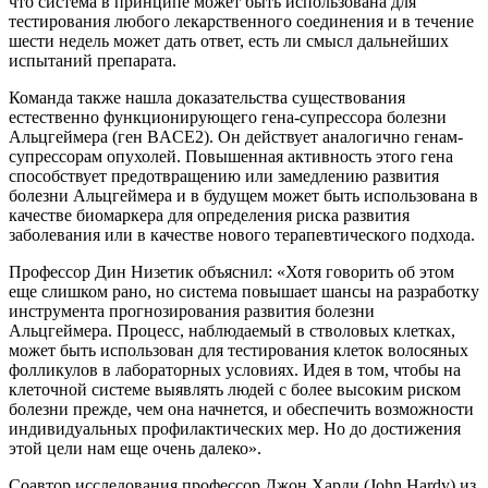
что система в принципе может быть использована для
тестирования любого лекарственного соединения и в течение
шести недель может дать ответ, есть ли смысл дальнейших
испытаний препарата.
Команда также нашла доказательства существования
естественно функционирующего гена-супрессора болезни
Альцгеймера (ген BACE2). Он действует аналогично генам-
супрессорам опухолей. Повышенная активность этого гена
способствует предотвращению или замедлению развития
болезни Альцгеймера и в будущем может быть использована в
качестве биомаркера для определения риска развития
заболевания или в качестве нового терапевтического подхода.
Профессор Дин Низетик объяснил: «Хотя говорить об этом
еще слишком рано, но система повышает шансы на разработку
инструмента прогнозирования развития болезни
Альцгеймера. Процесс, наблюдаемый в стволовых клетках,
может быть использован для тестирования клеток волосяных
фолликулов в лабораторных условиях. Идея в том, чтобы на
клеточной системе выявлять людей с более высоким риском
болезни прежде, чем она начнется, и обеспечить возможности
индивидуальных профилактических мер. Но до достижения
этой цели нам еще очень далеко».
Соавтор исследования профессор Джон Харди (John Hardy) из