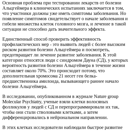
Основная проблема при тестировании лекарств от болезни
Альцгеймера в клинических испытаниях заключается в том,
что участники должны уже иметь симптомы заболевания. Но
появление симптомов свидетельствует о начале заболевания и
гибели множества клеток головного мозга, и лечение в такой
ситуации не способно дать значительного эффекта.
Единственный способ проверить эффективность
профилактических мер - это выявить людей с более высоким
риском развития болезни Альцгеймера и посмотреть,
предотвращает ли лечение развитие заболевания. К этой
категории относятся люди с синдромом Дауна (СД), у которых
вероятность развития болезни Альцгеймера в течение жизни
составляет около 70%. Это происходит потому, что
дополнительная хромосома 21 несет ген белка-
предшественника амилоида, вызывающего раннее начало
болезни Альцгеймера.
В исследовании, опубликованном в журнале Nature group
Molecular Psychiatry, ученые взяли клетки волосяных
фолликулов у людей с СД и перепрограммировали их так,
чтобы они стали стволовыми клетками, а затем
дифференцировались в нейрональном направлении.
В этих клетках исследователи наблюдали быстрое развитие