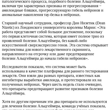
патологического процесса, подобного болезни Альцгеймера,
включая три характерных признака ее прогрессирования −
амилоидные бляшки, прогрессирующую гибель нейронов и
аномальные накопления тау-белка в нейронах.
Старший научный сотрудник, профессор Дин Низетик (Dean
Nizetic) из Лондонского университета королевы Марии: «Эта
работа представляет собой большое достижение, поскольку
это первая клеточная система, которая имеет полное трио из
проявлений болезни Альцгеймера, без какой-либо
искусственной сверхэкспрессии генов. Эта система открывает
перспективы для нового лекарственного скрининга,
направленного на отсрочку или даже предотвращение
болезни Альцгеймера до начала гибели нейронов».
Исследователи показали, что система может быть
использована в качестве платформы для раннего тестирования
лекарств. Они взяли два разных препарата, известных как
ингибиторы выработки амилоида, и протестировали их на
полученных нейронах. Через шесть недель стало очевидно,
что препараты предотвращают развитие признаков болезни
Альцгеймера.
Хотя по другим причинам эти два препарата не используются
для лечения болезни Альцгеймера, команда учёных показала,