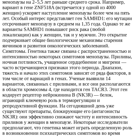
менопаузы на 2–5,5 лет раньше среднего срока. Например,
вариант в гене ZNF518A (встречается у одной из 4000
женщин) ускоряет наступление менопаузы более чем на пять
лет. Особый интерес представляет ген SAMHD1: его мутации
отсрочивают менопаузу в среднем на 1,35 года. Однако те же
варианты SAMHD1 повышают риск рака (любой
локализации) как у женщин, так и у мужчин. Это открытие
подчеркивает общие биологические механизмы старения
яичников и развития онкологических заболеваний.
Симптомы. Генетика также связана с распространенностью и
интенсивностью некоторых симптомов менопаузы. Приливы,
ночная потливость, учащенное сердцебиение и мигрени —
часто встречающиеся признаки этого периода. Диапазон,
тяжесть и начало этих симптомов зависят от ряда факторов, в
том числе от вариаций в генах. Ученые выявили 14
вариантов, связанных с приливами, и все они располагаются
в области хромосомы 4, где находится ген TACR3. Этот ген
кодирует рецептор нейрокинина B (NK3R) — белок,
играющий ключевую роль в терморегуляции и
репродуктивной функции. На сегодняшний день уже
существуют препараты, блокирующие его (антагонисты
NK3R): они эффективно снижают частоту и интенсивность
приливов у женщин в менопаузе. Некоторые исследователи
предполагают, что генетика может играть определенную роль
в возникновении психиатрических симптомов во время