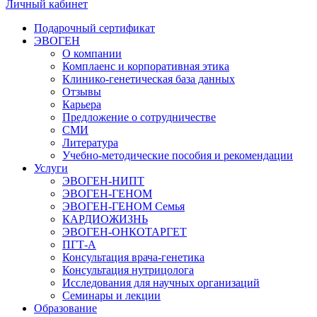
Личный кабинет
Подарочный сертификат
ЭВОГЕН
О компании
Комплаенс и корпоративная этика
Клинико-генетическая база данных
Отзывы
Карьера
Предложение о сотрудничестве
СМИ
Литература
Учебно-методические пособия и рекомендации
Услуги
ЭВОГЕН-НИПТ
ЭВОГЕН-ГЕНОМ
ЭВОГЕН-ГЕНОМ Семья
КАРДИОЖИЗНЬ
ЭВОГЕН-ОНКОТАРГЕТ
ПГТ-А
Консультация врача-генетика
Консультация нутрицолога
Исследования для научных организаций
Семинары и лекции
Образование