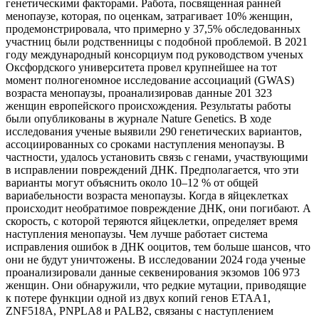
генетическими факторами. Работа, посвященная ранней
менопаузе, которая, по оценкам, затрагивает 10% женщин,
продемонстрировала, что примерно у 37,5% обследованных
участниц были родственницы с подобной проблемой. В 2021
году международный консорциум под руководством ученых
Оксфордского университета провел крупнейшее на тот
момент полногеномное исследование ассоциаций (GWAS)
возраста менопаузы, проанализировав данные 201 323
женщин европейского происхождения. Результаты работы
были опубликованы в журнале Nature Genetics. В ходе
исследования ученые выявили 290 генетических вариантов,
ассоциированных со сроками наступления менопаузы. В
частности, удалось установить связь с генами, участвующими
в исправлении повреждений ДНК. Предполагается, что эти
варианты могут объяснить около 10–12 % от общей
вариабельности возраста менопаузы. Когда в яйцеклетках
происходит необратимое повреждение ДНК, они погибают. А
скорость, с которой теряются яйцеклетки, определяет время
наступления менопаузы. Чем лучше работает система
исправления ошибок в ДНК ооцитов, тем больше шансов, что
они не будут уничтожены. В исследовании 2024 года ученые
проанализировали данные секвенирования экзомов 106 973
женщин. Они обнаружили, что редкие мутации, приводящие
к потере функции одной из двух копий генов ETAA1,
ZNF518A, PNPLA8 и PALB2, связаны с наступлением