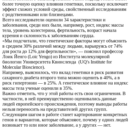
более точную оценку влияния генетики, поскольку исключает
эффект схожих условий среды, свойственный исследованиям
с родственниками или близнецами.
Всего исследователи оценили 34 характеристики и
заболевания, среди них были, например, рост, индекс массы
тела, уровень холестерина, фертильность, возраст начала
курения и склонность к заболеваниям сердца.
«Мы подсчитали, что генетические факторы могут объяснить
в среднем 30% различий между людьми, варьируясь от 74%
для роста до 12% для фертильности», — пояснил профессор
Лоик Йенго (Loic Yengo) из Института молекулярной
биологии Университета Квинсленда (UQ's Institute for
Molecular Bioscience).
Например, выяснилось, что вклад генетики в риск развития
сахарного диабета второго типа можно оценить в 40%, а в
риск гипертонии — в 25%. А генетическое влияние на индекс
массы тела ученые оценили в 35%.
Важно отметить, что у этой работы есть свои ограничения. В
частности, в ней преимущественно оценивались данные
людей европейского происхождения, поэтому выводы работы
нельзя переносить на представителей других групп.
Следующим шагом в работе станет картирование конкретных
генов и вариантов, которые объясняют, почему у одних людей
возникает то или иное заболевание, а у других — нет.