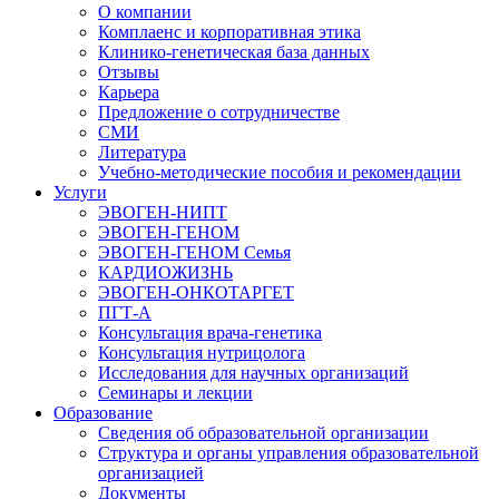
О компании
Комплаенс и корпоративная этика
Клинико-генетическая база данных
Отзывы
Карьера
Предложение о сотрудничестве
СМИ
Литература
Учебно-методические пособия и рекомендации
Услуги
ЭВОГЕН-НИПТ
ЭВОГЕН-ГЕНОМ
ЭВОГЕН-ГЕНОМ Семья
КАРДИОЖИЗНЬ
ЭВОГЕН-ОНКОТАРГЕТ
ПГТ-А
Консультация врача-генетика
Консультация нутрицолога
Исследования для научных организаций
Семинары и лекции
Образование
Сведения об образовательной организации
Структура и органы управления образовательной
организацией
Документы