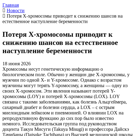
Главная
Новости
Потеря Х-хромосомы приводит к снижению шансов на
естественное наступление беременности
Потеря Х-хромосомы приводит к
снижению шансов на естественное
наступление беременности
18 июня 2026
Хромосомы несут генетическую информацию о
биологическом поле. Обычно у женщин две Х-хромосомы, у
мужчин по одной X- и Y-хромосоме. Однако с возрастом
мужчины могут терять Y-хромосому, а женщины — одну из
своих Х-хромосом. Эти явления называют потерей Y-
хромосомы (LOY) и потерей Х-хромосомы (LOX). LOY
связана с такими заболеваниями, как болезнь Альцгеймера,
сахарный диабет и болезни сердца, а LOX – с острым
миелоидным лейкозом и пневмонией. О влиянии LOX на
репродуктивную функцию до сих пор было известно
немного. Исследовательская группа под руководством
доцента Такуи Мисуги (Takuya Misugi) и профессора Дайскэ
Тачибаны (Daisuke Tachibana) из Высшей медицинской школы