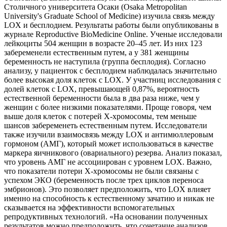
Столичного университета Осаки (Osaka Metropolitan
University's Graduate School of Medicine) изучила связь между
LOX и бесплодием. Результаты работы были опубликованы в
журнале Reproductive BioMedicine Online. Ученые исследовали
лейкоциты 504 женщин в возрасте 20–45 лет. Из них 123
забеременели естественным путем, а у 381 женщины
беременность не наступила (группа бесплодия). Согласно
анализу, у пациенток с бесплодием наблюдалась значительно
более высокая доля клеток с LOX. У участниц исследования с
долей клеток с LOX, превышающей 0,87%, вероятность
естественной беременности была в два раза ниже, чем у
женщин с более низкими показателями. Проще говоря, чем
выше доля клеток с потерей Х-хромосомы, тем меньше
шансов забеременеть естественным путем. Исследователи
также изучили взаимосвязь между LOX и антимюллеровым
гормоном (АМГ), который может использоваться в качестве
маркера яичникового (овариального) резерва. Анализ показал,
что уровень АМГ не ассоциирован с уровнем LOX. Важно,
что показатели потери X-хромосомы не были связаны с
успехом ЭКО (беременность после трех циклов переноса
эмбрионов). Это позволяет предположить, что LOX влияет
именно на способность к естественному зачатию и никак не
сказывается на эффективности вспомогательных
репродуктивных технологий. «На основании полученных
результатов можно предположить, что сочетание анализов